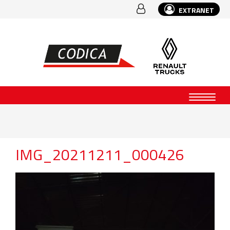
EXTRANET
IMG_20211211_000426