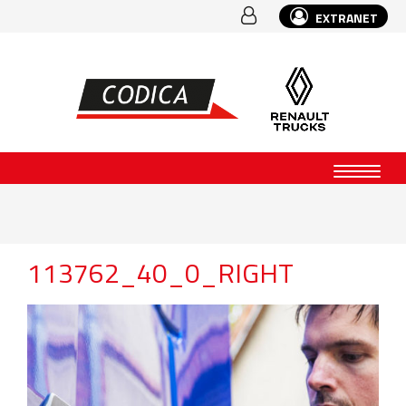
EXTRANET
113762_40_0_RIGHT