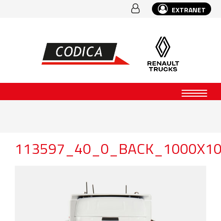
EXTRANET
113597_40_0_BACK_1000X1