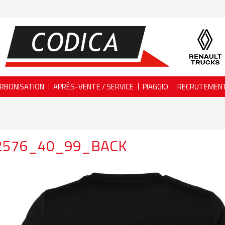
RBONISATION
APRÈS-VENTE / SERVICE
PIAGGIO
RECRUTEMEN
2576_40_99_BACK