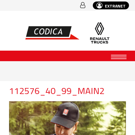
EXTRANET
112576_40_99_MAIN2