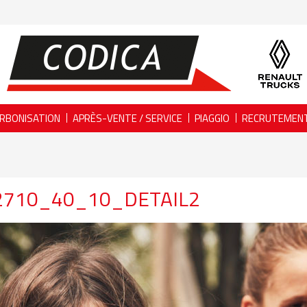
RBONISATION
APRÈS-VENTE / SERVICE
PIAGGIO
RECRUTEMEN
2710_40_10_DETAIL2