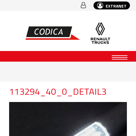
EXTRANET
113294_40_0_DETAIL3