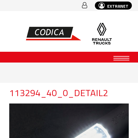
EXTRANET
113294_40_0_DETAIL2