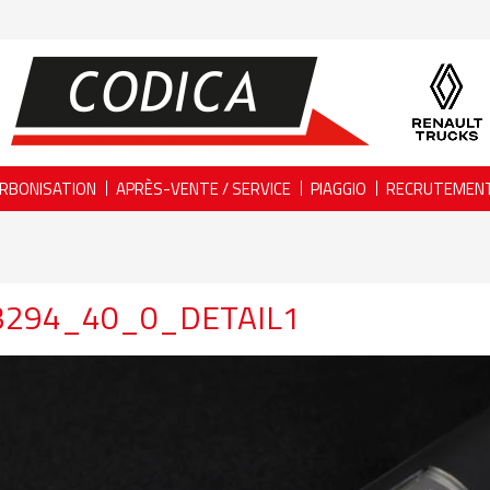
RBONISATION
APRÈS-VENTE / SERVICE
PIAGGIO
RECRUTEMEN
3294_40_0_DETAIL1