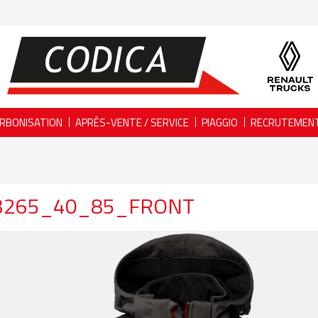
RBONISATION
APRÈS-VENTE / SERVICE
PIAGGIO
RECRUTEMEN
3265_40_85_FRONT