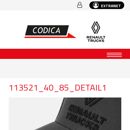
EXTRANET
113521_40_85_DETAIL1