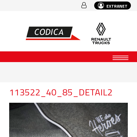
EXTRANET
113522_40_85_DETAIL2