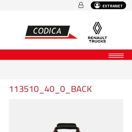
EXTRANET
113510_40_0_BACK