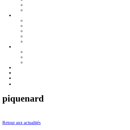
GNC
KLEUSTER
Après-vente / Service
Ateliers
Carrosserie / Peinture
Pièces détachées
Pneumatiques
Dépannage
PIAGGIO
PIAGGIO CHÂSSIS
PIAGGIO PLATEAU FIXE
PIAGGIO BENNE BASCULANTE
Recrutement
Boutique
Contact
0 Article
0,00€
piquenard
Retour aux actualités