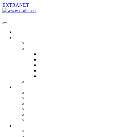
EXTRANET
Accueil
Notre groupe
Notre histoire
Nos établissements
Carpiquet (Caen)
Saint-Lô
Villedieu-les-Poêles
Tourlaville
Vire
Actus & événements
Notre activité
Véhicules neufs
Véhicules d’occasion
Location courte et moyenne durée
Location longue durée
Gestion de parc
Fleet management Clovis
DÉCARBONISATION
GAMME ÉLECTRIQUE
B100