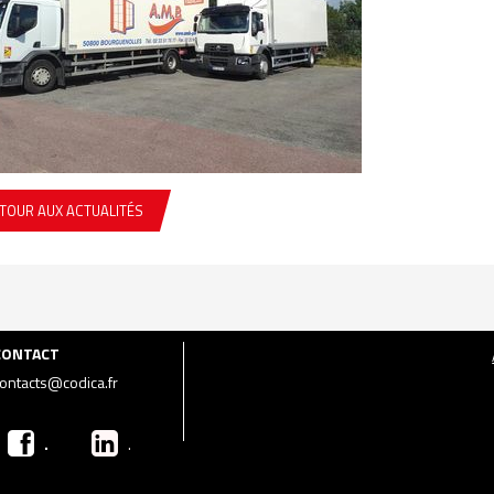
TOUR AUX ACTUALITÉS
CONTACT
ontacts@codica.fr
.
.