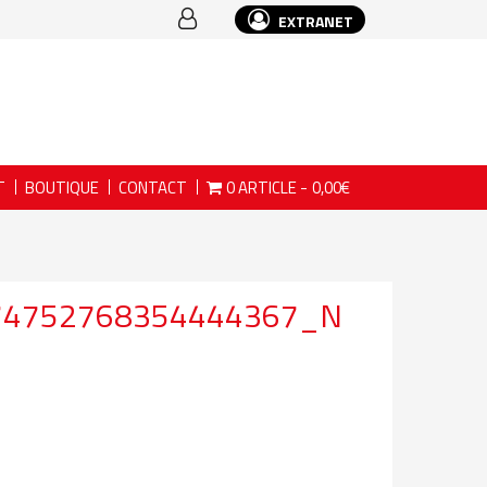
EXTRANET
T
BOUTIQUE
CONTACT
0 ARTICLE
0,00€
74752768354444367_N