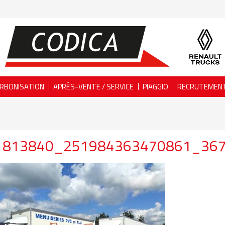
RBONISATION
APRÈS-VENTE / SERVICE
PIAGGIO
RECRUTEMEN
1813840_251984363470861_36