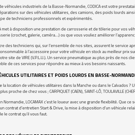
de véhicules industriels de la Basse-Normandie, CODICA est votre prestatai
éparations sur des véhicules utilitaires, des camions, des poids lourds ains
ipe de techniciens professionnels et expérimentés.
 met à disposition une prestation de carrosserie et de tôlerie pour vos véh
serie (crochet, galerie, caméra…) ou que vous vouliez améliorer l’apparence
tre des techniciens qui, sur l’ensemble de nos sites, assurent le service 
onsommable à l’accessoire pour votre véhicule en stock au meilleur prix su
otre site de VIRE (V.P.L.U.). Un service pneumatique au plus près de nos c
mble de ces services pour répondre au mieux à vos besoins naissants.
ÉHICULES UTILITAIRES ET POIDS LOURDS EN BASSE-NORMAND
 la location de véhicules utilitaires dans la Manche ou dans le Calvados 
le plus proche de chez vous ; CARPIQUET (CAEN), SAINT-LÔ, TOULAVILLE (C
 Normandie, LOCAMAX c’est le loueur avec une grande flexibilité. Que ce soi
un contrat d’entretien Start & Drive, la mise à disposition d’un véhicule r
 le contrat qu’il vous faut.