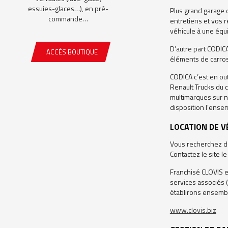
essuies-glaces…), en pré-
Plus grand garage 
commande…
entretiens et vos r
véhicule à une équ
D’autre part CODICA
ACCÈS BOUTIQUE
éléments de carros
CODICA c’est en ou
Renault Trucks du c
multimarques sur n
disposition l’ense
LOCATION DE V
Vous recherchez de
Contactez le site 
Franchisé CLOVIS en
services associés (
établirons ensemble
www.clovis.biz