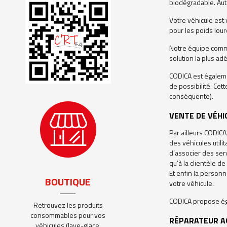
biodégradable. Auta
Votre véhicule est 
pour les poids lour
Notre équipe comme
solution la plus a
CODICA est égalemen
de possibilité. Cet
conséquente).
VENTE DE VÉHI
Par ailleurs CODIC
des véhicules utili
d’associer des ser
qu’à la clientèle d
Et enfin la personn
BOUTIQUE
votre véhicule.
CODICA propose ég
Retrouvez les produits
consommables pour vos
RÉPARATEUR A
véhicules (lave-glace,