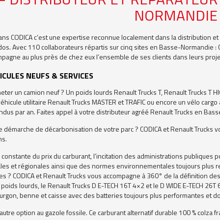
NORMANDIE
ns CODICA c’est une expertise reconnue localement dans la distribution et la
dos. Avec 110 collaborateurs répartis sur cinq sites en Basse-Normandie 
pagne au plus près de chez eux l’ensemble de ses clients dans leurs proje
ICULES NEUFS & SERVICES
ter un camion neuf ? Un poids lourds Renault Trucks T, Renault Trucks T HIG
éhicule utilitaire Renault Trucks MASTER et TRAFIC ou encore un vélo cargo 
endus par an. Faites appel à votre distributeur agréé Renault Trucks en Ba
 démarche de décarbonisation de votre parc ? CODICA et Renault Trucks v
ns.
constante du prix du carburant, l’incitation des administrations publiques 
ales et régionales ainsi que des normes environnementales toujours plus r
ues ? CODICA et Renault Trucks vous accompagne à 360° de la définition de
s poids lourds, le Renault Trucks D E-TECH 16T 4×2 et le D WIDE E-TECH 26T
urgon, benne et caisse avec des batteries toujours plus performantes et d
utre option au gazole fossile. Ce carburant alternatif durable 100 % colza fr