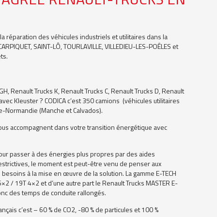
 réparation des véhicules industriels et utilitaires dans la
: CARPIQUET, SAINT-LÔ, TOURLAVILLE, VILLEDIEU-LES-POÊLES et
ts.
H, Renault Trucks K, Renault Trucks C, Renault Trucks D, Renault
avec Kleuster ? CODICA c’est 350 camions (véhicules utilitaires
sse-Normandie (Manche et Calvados).
ous accompagnent dans votre transition énergétique avec
pour passer à des énergies plus propres par des aides
estrictives, le moment est peut-être venu de penser aux
s besoins à la mise en œuvre de la solution. La gamme E-TECH
 6×2 / 19T 4×2 et d’une autre part le Renault Trucks MASTER E-
onc des temps de conduite rallongés.
ançais c’est – 60 % de CO2, -80 % de particules et 100 %