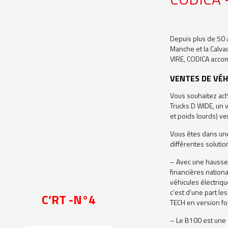
Depuis plus de 50 a
Manche et la Calva
VIRE, CODICA accom
VENTES DE VÉH
Vous souhaitez ache
Trucks D WIDE, un v
et poids lourds) v
Vous êtes dans une
différentes solutio
– Avec une hausse 
financières nation
véhicules électriq
c’est d’une part le
C’RT -N°4
TECH en version fo
– Le B100 est une a