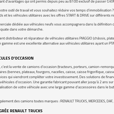
nt d’avantages qui ont permis depuis peu au B100 exclusif de passer Crit’Ai
votre outil de travail et vous souhaitez réduire vos temps d’immobilisatio
ds et les véhicules utilitaires avec les offres START & DRIVE sur différents n
rciale dédiée aux véhicules neufs vous accompagnera dans la définition de 
déquate dans votre démarche.
t distributeur et réparateur de véhicules utilitaires PIAGGIO (châssis, plate
te gamme est une excellente alternative aux véhicules utilitaires ayant un PT
CULES D’OCCASION
A, c’est la vente de camions d’occasion (tracteurs, porteurs, camion-remor
taires (bennes, plateaux, fourgons, nacelles, caisse, caisse frigorifique, c
vices qui viendront compléter votre investissement. Des solutions de financ
e véhicules d’occasion. Une garantie fabricant pouvant aller jusqu’à 2 ans sur
alisation de votre véhicule avec une large gamme d’accessoires dans le but d
alement des camions toutes marques : RENAULT TRUCKS, MERCEDES, DAF, I
GRÉE RENAULT TRUCKS