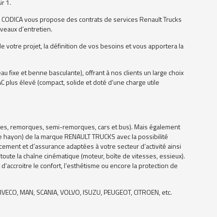
r 1.
n ? CODICA vous propose des contrats de services Renault Trucks
iveaux d’entretien.
votre projet, la définition de vos besoins et vous apportera la
au fixe et benne basculante), offrant à nos clients un large choix
AC plus élevé (compact, solide et doté d’une charge utile
ques, remorques, semi-remorques, cars et bus). Mais également
aisse hayon) de la marque RENAULT TRUCKS avec la possibilité
ement et d’assurance adaptées à votre secteur d’activité ainsi
 toute la chaîne cinématique (moteur, boîte de vitesses, essieux).
’accroitre le confort, l’esthétisme ou encore la protection de
VECO, MAN, SCANIA, VOLVO, ISUZU, PEUGEOT, CITROEN, etc.