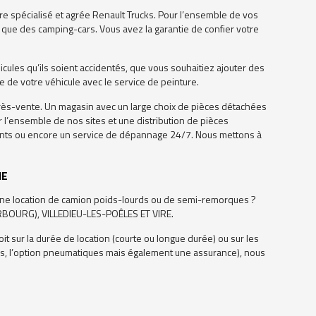
re spécialisé et agrée Renault Trucks. Pour l’ensemble de vos
i que des camping-cars. Vous avez la garantie de confier votre
icules qu’ils soient accidentés, que vous souhaitiez ajouter des
 de votre véhicule avec le service de peinture.
après-vente. Un magasin avec un large choix de pièces détachées
r l’ensemble de nos sites et une distribution de pièces
lients ou encore un service de dépannage 24/7. Nous mettons à
IE
? Une location de camion poids-lourds ou de semi-remorques ?
HERBOURG), VILLEDIEU-LES-POÊLES ET VIRE.
t sur la durée de location (courte ou longue durée) ou sur les
elais, l’option pneumatiques mais également une assurance), nous