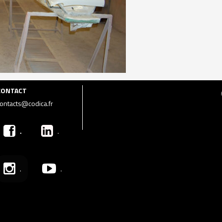
CONTACT
ontacts@codica.fr
.
.
.
.