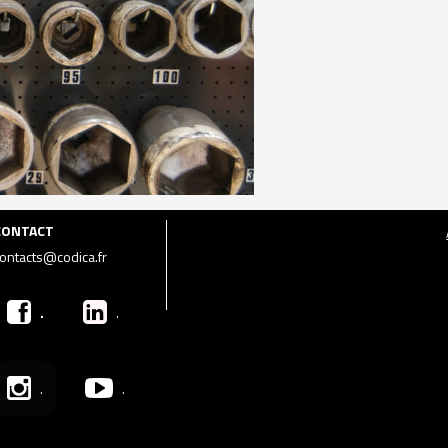
CONTACT
ontacts@codica.fr
.
.
.
.