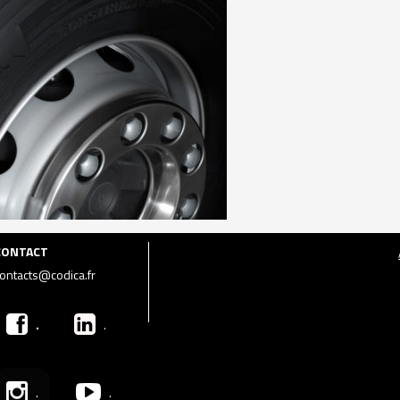
CONTACT
ontacts@codica.fr
.
.
.
.