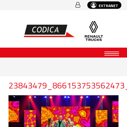
EXTRANET
23843479_866153753562473