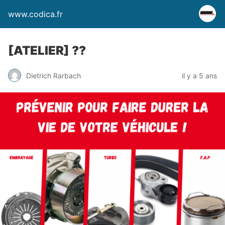
www.codica.fr
[ATELIER] ??
Dietrich Rarbach
il y a 5 ans