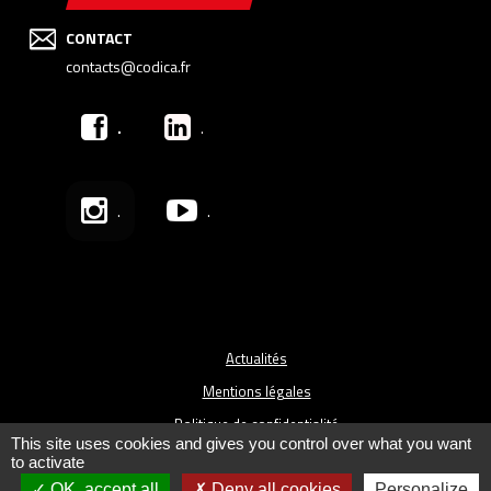
CONTACT
contacts@codica.fr
.
.
.
.
Actualités
Mentions légales
Politique de confidentialité
This site uses cookies and gives you control over what you want
Plan du site
to activate
Conditions générales de vente
OK, accept all
Deny all cookies
Personalize