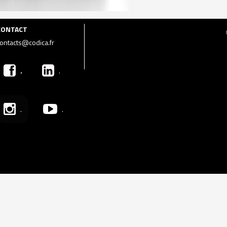
CONTACT
ontacts@codica.fr
.
.
.
.