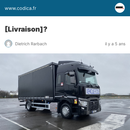
www.codica.fr
[Livraison]?
Dietrich Rarbach
il y a 5 ans