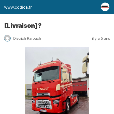
www.codica.fr
[Livraison]?
Dietrich Rarbach
il y a 5 ans