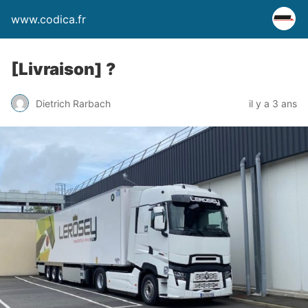
www.codica.fr
[Livraison] ?
Dietrich Rarbach
il y a 3 ans