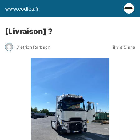
www.codica.fr
[Livraison] ?
Dietrich Rarbach
il y a 5 ans