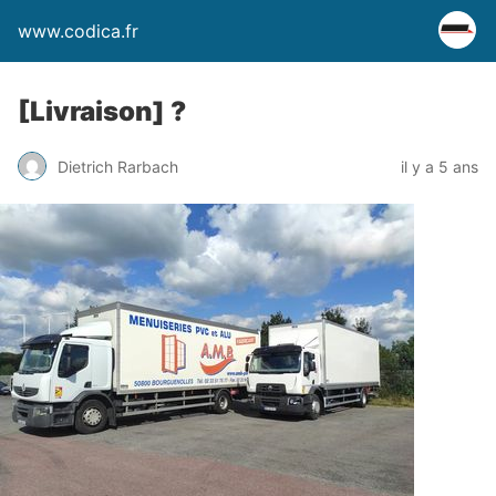
www.codica.fr
[Livraison] ?
Dietrich Rarbach
il y a 5 ans