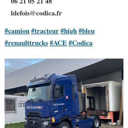
06 21 05 21 48
ldefois@codica.fr
#camion
#tracteur
#high
#bleu
#renaulttrucks
#ACE
#Codica