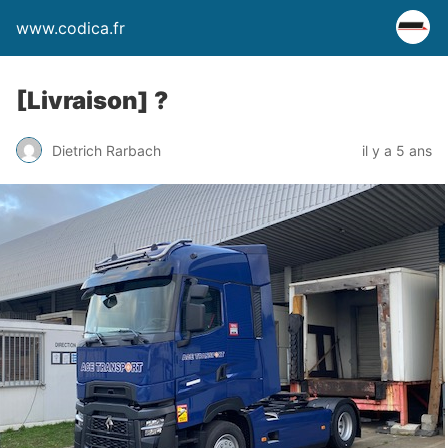
www.codica.fr
[Livraison] ?
Dietrich Rarbach
il y a 5 ans