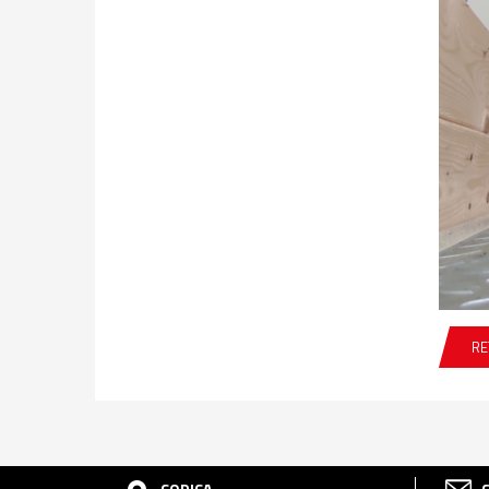
RE
CODICA