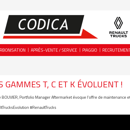
RBONISATION
APRÈS-VENTE / SERVICE
PIAGGIO
RECRUTEMEN
 GAMMES T, C ET K ÉVOLUENT !
e BOUVIER, Portfolio Manager Aftermarket évoque l’offre de maintenance et
tTrucksEvolution #RenaultTrucks