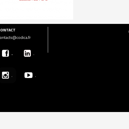
CONTACT
ontacts@codica.fr
.
.
.
.