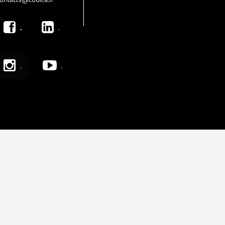
.
.
.
.