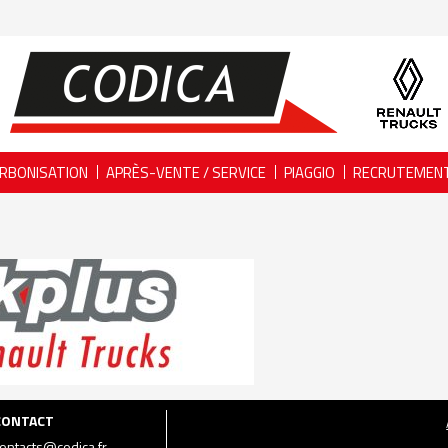
RBONISATION
APRÈS-VENTE / SERVICE
PIAGGIO
RECRUTEMEN
CONTACT
ontacts@codica.fr