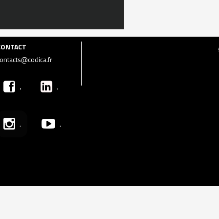
CONTACT
ontacts@codica.fr
.
.
.
.