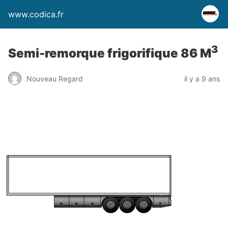
www.codica.fr
3
Semi-remorque frigorifique 86 M
Nouveau Regard
il y a 9 ans