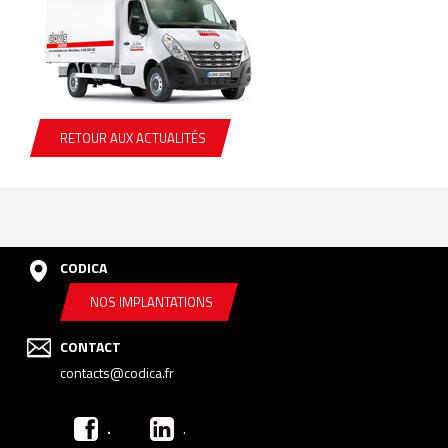
RETOUR AUX ACTUALITÉS
CODICA
NOS IMPLANTATIONS
CONTACT
contacts@codica.fr
.
.