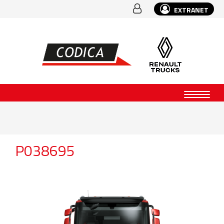
EXTRANET
P038695