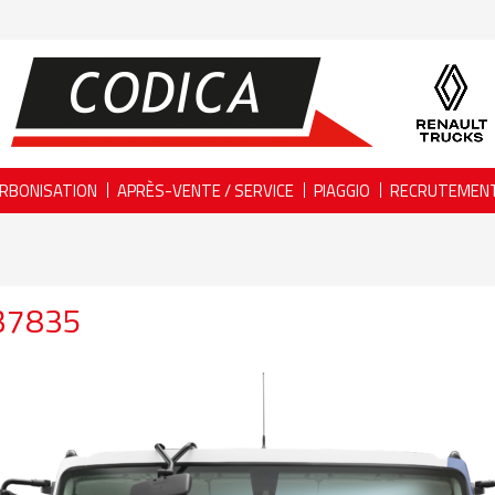
RBONISATION
APRÈS-VENTE / SERVICE
PIAGGIO
RECRUTEMEN
37835