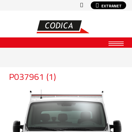
EXTRANET
P037961 (1)