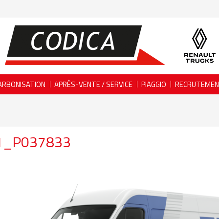
ARBONISATION
APRÈS-VENTE / SERVICE
PIAGGIO
RECRUTEME
1_P037833