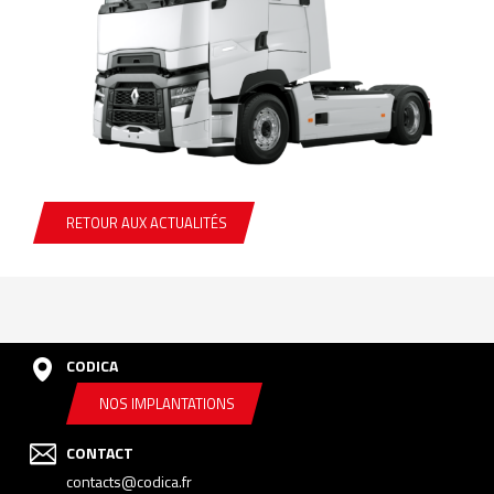
RETOUR AUX ACTUALITÉS
CODICA
NOS IMPLANTATIONS
CONTACT
contacts@codica.fr