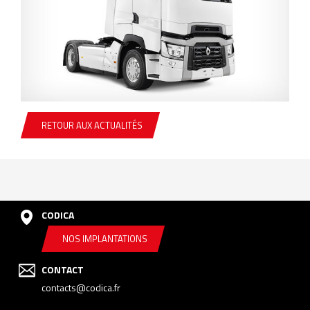
RETOUR AUX ACTUALITÉS
CODICA
NOS IMPLANTATIONS
CONTACT
contacts@codica.fr