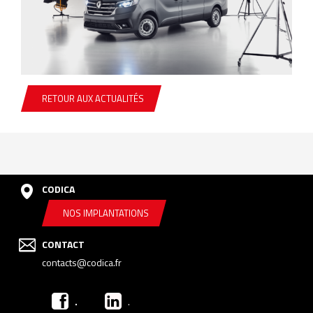
RETOUR AUX ACTUALITÉS
CODICA
NOS IMPLANTATIONS
CONTACT
contacts@codica.fr
.
.