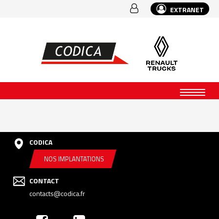
EXTRANET
CODICA
NOS IMPLANTATIONS
CONTACT
contacts@codica.fr