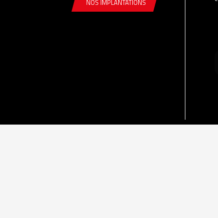
NOS IMPLANTATIONS