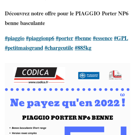
Découvrez notre offre pour le PIAGGIO Porter NP6
benne basculante
#piaggio
#piaggionp6
#porter
#benne
#essence
#GPL
#petitmaisgrand
#chargeutile
#885kg