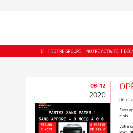
NOTRE GROUPE
NOTRE ACTIVITÉ
DÉC
OPÉ
08-12
2020
Découvr
Sans ap
mois.
Votre c
Port :
0