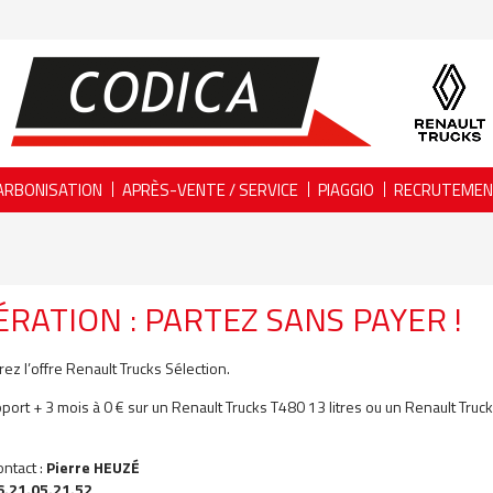
ARBONISATION
APRÈS-VENTE / SERVICE
PIAGGIO
RECRUTEME
RATION : PARTEZ SANS PAYER !
ez l’offre Renault Trucks Sélection.
port + 3 mois à 0 € sur un Renault Trucks T480 13 litres ou un Renault Truck
ontact :
Pierre HEUZÉ
6.21.05.21.52