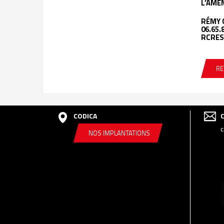
L’AMÉ
RÉMY 
06.65.
RCRES
RE
CODICA
c
NOS IMPLANTATIONS