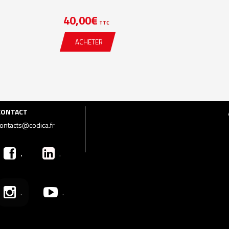
40,00
€
TTC
ACHETER
CONTACT
ontacts@codica.fr
.
.
.
.