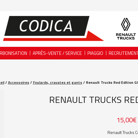
RBONISATION
APRÈS-VENTE / SERVICE
PIAGGIO
RECRUTEMEN
eil
/
Accessoires
/
Foulards, cravates et gants
/ Renault Trucks Red Edition G
RENAULT TRUCKS RED
15,00
€
Renault Trucks C