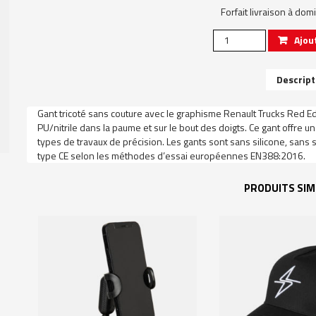
Forfait livraison à dom
quantité
Ajou
de
Renault
Trucks
Descript
Red
Edition
Gant tricoté sans couture avec le graphisme Renault Trucks Red Ed
Gloves
PU/nitrile dans la paume et sur le bout des doigts. Ce gant offre u
types de travaux de précision. Les gants sont sans silicone, sans s
type CE selon les méthodes d’essai européennes EN388:2016.
PRODUITS SIM