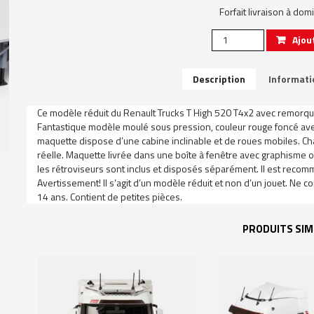
Forfait livraison à dom
quantité
Ajou
de
RENAULT
TRUCKS
Description
Informati
T
HIGH
Ce modèle réduit du Renault Trucks T High 520 T4x2 avec remorque
520
Fantastique modèle moulé sous pression, couleur rouge foncé ave
T4X2
maquette dispose d’une cabine inclinable et de roues mobiles. Cha
WITH
réelle. Maquette livrée dans une boîte à fenêtre avec graphisme of
SEMI
les rétroviseurs sont inclus et disposés séparément. Il est recom
1:43
Avertissement! Il s’agit d’un modèle réduit et non d’un jouet. Ne 
14 ans. Contient de petites pièces.
PRODUITS SIM