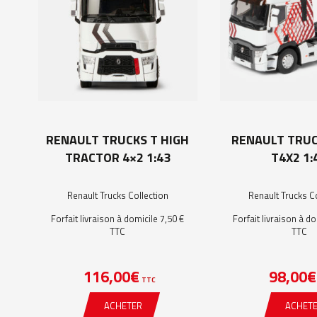
RENAULT TRUCKS T HIGH
RENAULT TRUC
TRACTOR 4×2 1:43
T4X2 1:
Renault Trucks Collection
Renault Trucks C
Forfait livraison à domicile 7,50 €
Forfait livraison à do
TTC
TTC
116,00
€
98,00
€
TTC
ACHETER
ACHET