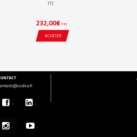
TTC
232,00
€
TTC
ACHETER
CONTACT
ontacts@codica.fr
.
.
.
.