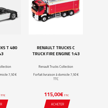
KS T 480
RENAULT TRUCKS C
43
TRUCK FIRE ENGINE 1:43
ollection
Renault Trucks Collection
micile 7,50 €
Forfait livraison à domicile 7,50 €
TTC
115,00
€
TTC
TTC
ER
ACHETER